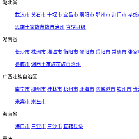
湖北省
武汉市
黄石市
十堰市
宜昌市
襄阳市
鄂州市
荆门市
孝感
恩施土家族苗族自治州
直辖县级
湖南省
长沙市
株洲市
湘潭市
衡阳市
邵阳市
岳阳市
常德市
张家
娄底市
湘西土家族苗族自治州
广西壮族自治区
南宁市
柳州市
桂林市
梧州市
北海市
防城港市
钦州市
贵
来宾市
崇左市
海南省
海口市
三亚市
三沙市
直辖县级
重庆