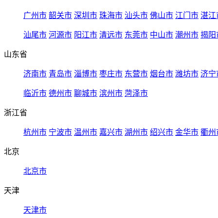
广州市
韶关市
深圳市
珠海市
汕头市
佛山市
江门市
湛江
汕尾市
河源市
阳江市
清远市
东莞市
中山市
潮州市
揭阳
山东省
济南市
青岛市
淄博市
枣庄市
东营市
烟台市
潍坊市
济宁
临沂市
德州市
聊城市
滨州市
菏泽市
浙江省
杭州市
宁波市
温州市
嘉兴市
湖州市
绍兴市
金华市
衢州
北京
北京市
天津
天津市