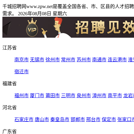
千城招聘网www.zpw.net是覆盖全国各省、市、区县的
需求。 2026年08月08日 星期六
江苏省
南京市
无锡市
徐州市
常州市
苏州市
南通市
连云港市
淮
宿迁市
福建省
福州市
厦门市
莆田市
三明市
泉州市
漳州市
南平市
龙岩
河北省
石家庄市
唐山市
秦皇岛市
邯郸市
邢台市
保定市
张家口
广东省