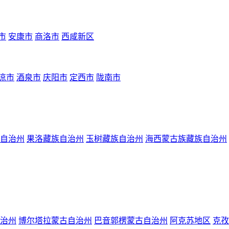
市
安康市
商洛市
西咸新区
凉市
酒泉市
庆阳市
定西市
陇南市
自治州
果洛藏族自治州
玉树藏族自治州
海西蒙古族藏族自治州
治州
博尔塔拉蒙古自治州
巴音郭楞蒙古自治州
阿克苏地区
克孜