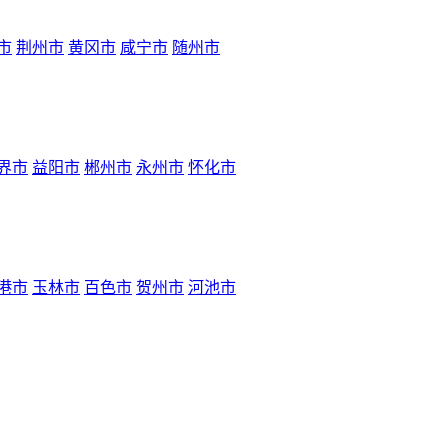
市
荆州市
黄冈市
咸宁市
随州市
界市
益阳市
郴州市
永州市
怀化市
港市
玉林市
百色市
贺州市
河池市