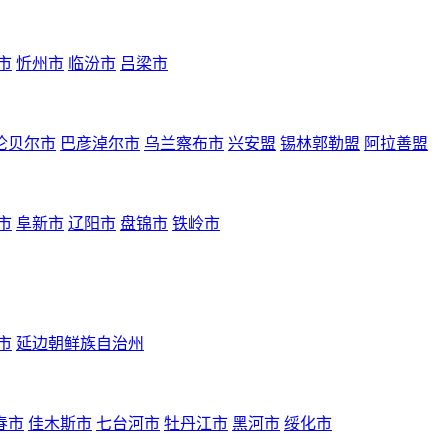
市
忻州市
临汾市
吕梁市
伦贝尔市
巴彦淖尔市
乌兰察布市
兴安盟
锡林郭勒盟
阿拉善盟
市
阜新市
辽阳市
盘锦市
铁岭市
市
延边朝鲜族自治州
春市
佳木斯市
七台河市
牡丹江市
黑河市
绥化市