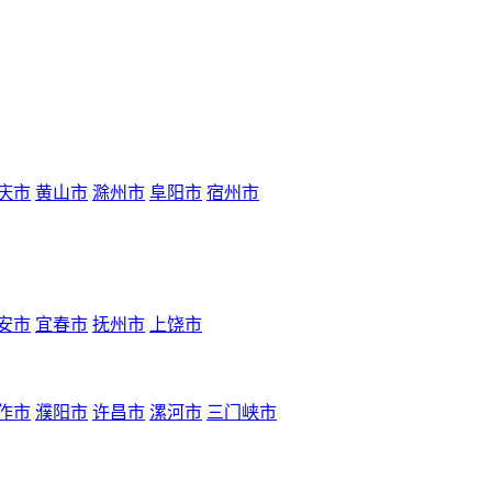
庆市
黄山市
滁州市
阜阳市
宿州市
安市
宜春市
抚州市
上饶市
作市
濮阳市
许昌市
漯河市
三门峡市