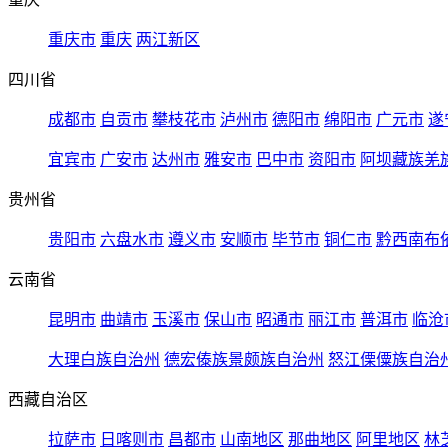
重庆市
重庆
两江新区
四川省
成都市
自贡市
攀枝花市
泸州市
德阳市
绵阳市
广元市
遂
宜宾市
广安市
达州市
雅安市
巴中市
资阳市
阿坝藏族羌
贵州省
贵阳市
六盘水市
遵义市
安顺市
毕节市
铜仁市
黔西南布
云南省
昆明市
曲靖市
玉溪市
保山市
昭通市
丽江市
普洱市
临沧
大理白族自治州
德宏傣族景颇族自治州
怒江傈僳族自治
西藏自治区
拉萨市
日喀则市
昌都市
山南地区
那曲地区
阿里地区
林