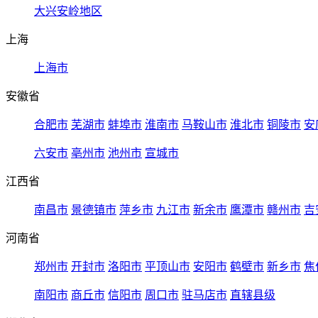
大兴安岭地区
上海
上海市
安徽省
合肥市
芜湖市
蚌埠市
淮南市
马鞍山市
淮北市
铜陵市
安
六安市
亳州市
池州市
宣城市
江西省
南昌市
景德镇市
萍乡市
九江市
新余市
鹰潭市
赣州市
吉
河南省
郑州市
开封市
洛阳市
平顶山市
安阳市
鹤壁市
新乡市
焦
南阳市
商丘市
信阳市
周口市
驻马店市
直辖县级