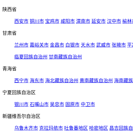
陕西省
西安市
铜川市
宝鸡市
咸阳市
渭南市
延安市
汉中市
榆林
甘肃省
兰州市
嘉峪关市
金昌市
白银市
天水市
武威市
张掖市
平
临夏回族自治州
甘南藏族自治州
青海省
西宁市
海东市
海北藏族自治州
黄南藏族自治州
海南藏族
宁夏回族自治区
银川市
石嘴山市
吴忠市
固原市
中卫市
新疆维吾尔自治区
乌鲁木齐市
克拉玛依市
吐鲁番地区
哈密地区
昌吉回族自