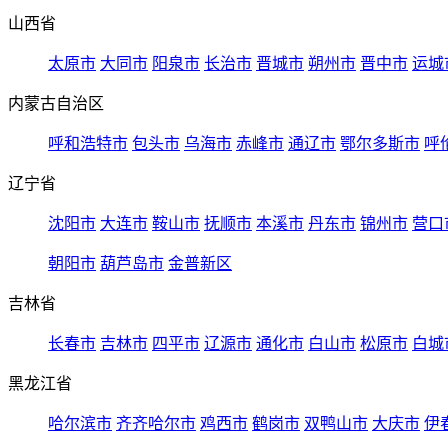
山西省
太原市
大同市
阳泉市
长治市
晋城市
朔州市
晋中市
运城
内蒙古自治区
呼和浩特市
包头市
乌海市
赤峰市
通辽市
鄂尔多斯市
呼
辽宁省
沈阳市
大连市
鞍山市
抚顺市
本溪市
丹东市
锦州市
营口
朝阳市
葫芦岛市
金普新区
吉林省
长春市
吉林市
四平市
辽源市
通化市
白山市
松原市
白城
黑龙江省
哈尔滨市
齐齐哈尔市
鸡西市
鹤岗市
双鸭山市
大庆市
伊