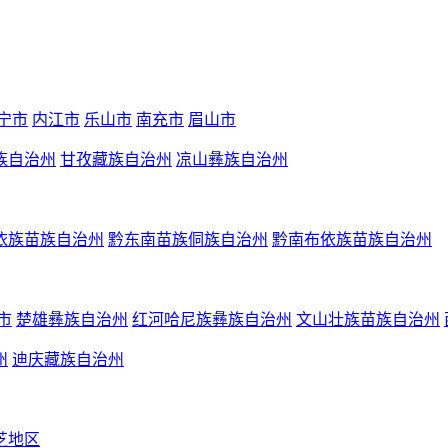
宁市
内江市
乐山市
南充市
眉山市
族自治州
甘孜藏族自治州
凉山彝族自治州
依族苗族自治州
黔东南苗族侗族自治州
黔南布依族苗族自治州
市
楚雄彝族自治州
红河哈尼族彝族自治州
文山壮族苗族自治州
州
迪庆藏族自治州
芝地区