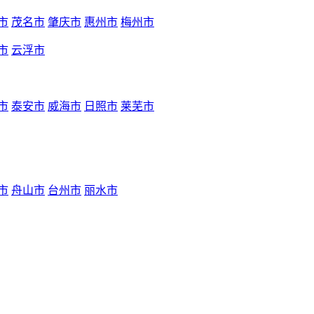
市
茂名市
肇庆市
惠州市
梅州市
市
云浮市
市
泰安市
威海市
日照市
莱芜市
市
舟山市
台州市
丽水市